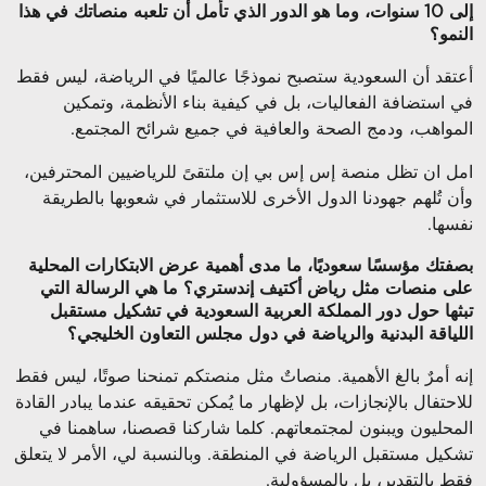
إلى 10 سنوات، وما هو الدور الذي تأمل أن تلعبه منصاتك في هذا
النمو؟
أعتقد أن السعودية ستصبح نموذجًا عالميًا في الرياضة، ليس فقط
في استضافة الفعاليات، بل في كيفية بناء الأنظمة، وتمكين
المواهب، ودمج الصحة والعافية في جميع شرائح المجتمع
.
امل ان تظل منصة إس إس بي إن ملتقىً للرياضيين المحترفين،
وأن تُلهم جهودنا الدول الأخرى للاستثمار في شعوبها بالطريقة
نفسها
.
بصفتك مؤسسًا سعوديًا، ما مدى أهمية عرض الابتكارات المحلية
على منصات مثل رياض أكتيف إندستري؟ ما هي الرسالة التي
تبثها حول دور المملكة العربية السعودية في تشكيل مستقبل
اللياقة البدنية والرياضة في دول مجلس التعاون الخليجي؟
إنه أمرٌ بالغ الأهمية. منصاتٌ مثل منصتكم تمنحنا صوتًا، ليس فقط
للاحتفال بالإنجازات، بل لإظهار ما يُمكن تحقيقه عندما يبادر القادة
المحليون ويبنون لمجتمعاتهم. كلما شاركنا قصصنا، ساهمنا في
تشكيل مستقبل الرياضة في المنطقة. وبالنسبة لي، الأمر لا يتعلق
فقط بالتقدير، بل بالمسؤولية
.