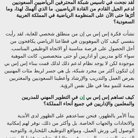
لقد نجحت في تأسيس شبكة المحترفين الرياضيين السعوديين
لدعم الجيل القادم من القادة الرياضيين. ما الذي ألهمكَ لهذا، وما
أثرُها حتى الآن على المنظومة الرياضية في المملكة العربية
السعودية؟
نشأت فكرة إس إس بي إن من منطلق شخصي للغاية، لقد رأيت
بنفسي كيف كان الموهوبون في قطاعنا الرياضي يكافحون من
أجل الحصول على فرصة مناسبة أو الاتجاه الوظيفي المناسب.
سواء كانو مدربين أو اداريين أو حتى متخصصين، كانت الموهبة
موجودة لكن لا يوجد نظام لدعم ذلك لذلك قمت ببناء إس إس بي
إن لتكون أكثر من مجرد شبكة، بل هي جسر لربط مئات المهنيين
بفرص العمل والتدريب والإرشاد وأعطينا السعوديين والمغتربين
منصة للنمو معا في ظل نفس الرؤية
.
كيف تساهم إس إس بي
إن
في التطوير المهني للمدربين
والمعلمين والإداريين في جميع أنحاء المملكة؟
يبدأ الأمر بالظهور، فنحن نساعدهم على الظهور لدى الأندية
والاتحادات والجهات الخاصة. بل وأكثر من ذلك، نوفر لهم إمكانية
الوصول إلى ورش العمل، ومواقع التوظيف المُختارة، والتوجيه