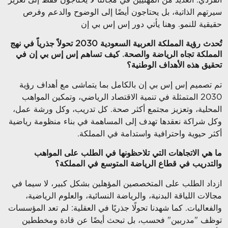
الفردي. العديد من المهنيين في مجالنا لا يحتاجون فقط إلى تعزيز
سيرتهم الذاتية، بل يحتاجون أيضًا إلى الوضوح والدعم وفرص
حقيقية للنمو. وهنا يأتي دور إس إس بي إن
تُحدث رؤية المملكة العربية السعودية 2030 تحولاً جذرياً في نهج
المملكة تجاه الرياضة والصحة
.
كيف تساهم إس إس بي إن في
تحقيق هذه الأهداف الوطنية؟
تم تصميم إس إس بي إن بالكامل بما يتماشى مع أهداف رؤية
2030 المتمثلة في تنمية الاقتصاد الرياضي، وتمكين المواهب
المحلية، وتعزيز مجتمع أكثر صحة. كل تدريب، وكل ورشة عمل،
وكل شراكة نعقدها تهدف إلى المساهمة في بناء منظومة رياضية
أكثر حيوية واحترافية واستدامة في المملكة
.
ما هي الاتجاهات التي تلاحظونها في الطلب على المواهب
والتدريب في قطاع الرياضة المتوسع في المملكة؟
ازداد الطلب على المتخصصين المؤهلين بشكل كبير، لا سيما في
مجالات اللياقة البدنية، والرياضة النسائية، والعلوم الرياضية،
والفعاليات. كما شهدنا تحولًا جذريًا في العقلية: لم تعد المؤسسات
توظف "مدربين" فحسب، بل تبحث أيضًا عن قادة ومخططين