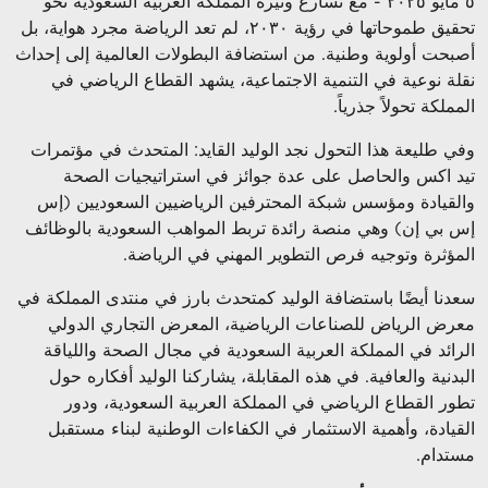
٥
مايو ٢٠٢٥ - مع تسارع وتيرة المملكة العربية السعودية نحو
تحقيق طموحاتها في رؤية ٢٠٣٠، لم تعد الرياضة مجرد هواية، بل
أصبحت أولوية وطنية. من استضافة البطولات العالمية إلى إحداث
نقلة نوعية في التنمية الاجتماعية، يشهد القطاع الرياضي في
المملكة تحولاً جذرياً
.
وفي طليعة هذا التحول نجد الوليد القايد: المتحدث في مؤتمرات
تيد اكس والحاصل على عدة جوائز في استراتيجيات الصحة
والقيادة ومؤسس شبكة المحترفين الرياضيين السعوديين (إس
إس بي إن) وهي منصة رائدة تربط المواهب السعودية بالوظائف
المؤثرة وتوجيه فرص التطوير المهني في الرياضة
.
سعدنا أيضًا باستضافة الوليد كمتحدث بارز في منتدى المملكة في
معرض الرياض للصناعات الرياضية، المعرض التجاري الدولي
الرائد في المملكة العربية السعودية في مجال الصحة واللياقة
البدنية والعافية. في هذه المقابلة، يشاركنا الوليد أفكاره حول
تطور القطاع الرياضي في المملكة العربية السعودية، ودور
القيادة، وأهمية الاستثمار في الكفاءات الوطنية لبناء مستقبل
مستدام
.